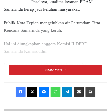
Pasalnya, kualitas layanan PDAM
Samarinda kerap jadi keluhan masyarakat.
Publik Kota Tepian mengeluhkan air Perumdam Tirta
Kencana Samarinda yang keruh.
Hal ini diungkapkan anggota Komisi II DPRD
Samarinda Kamaruddin.
Ia mengatakan, air keruh usai pembersihan bak
Show More
penampung merupakan sesuatu yang wajar.
Kendati demikian, Kamaruddin meminta PDAM harus
Messenger
WhatsApp
Telegram
Share via Email
Print
memberikan informasi yang jelas kepada masyarakat
terkait adanya kegiatan perawatan bak penampung air
dan dampaknya.