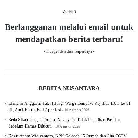
o
a
u
g
VONIS
s
e
Berlangganan melalui email untuk
p
a
mendapatkan berita terbaru!
g
- Independen dan Terpercaya -
e
BERITA NUSANTARA
Efisiensi Anggaran Tak Halangi Warga Lempake Rayakan HUT ke-81
RI, Andi Harun Beri Apresiasi
10 Agustus 2026
Beda Sikap dengan Trump, Netanyahu Tolak Penarikan Pasukan
Sebelum Hamas Dilucuti
10 Agustus 2026
Kasus Anom Widiyantoro, KPK Geledah 15 Rumah dan Sita CCTV