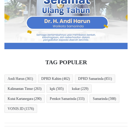
t
Kamaruddin
PDAM
Samarinda
S
a
e
w
j
a
u
n
m
s
l
e
a
b
h
a
B
g
a
TAG POPULER
a
n
i
t
P
u
Andi Harun
(361)
DPRD Kaltim
(462)
DPRD Samarinda
(851)
e
a
Kalimantan Timur
(263)
kpk
(505)
kukar
(229)
n
n
y
k
Kutai Kartanegara
(290)
Pemkot Samarinda
(333)
Samarinda
(598)
a
e
m
K
VONIS.ID
(1576)
p
e
a
j
i
a