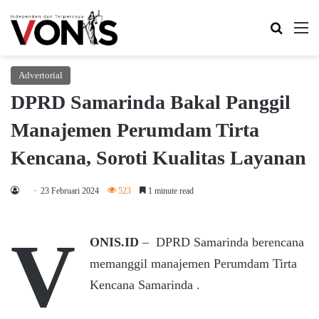
Search 
M
Advertorial
DPRD Samarinda Bakal Panggil
Manajemen Perumdam Tirta
Kencana, Soroti Kualitas Layanan
23 Februari 2024
523
1 minute read
V
ONIS.ID
– DPRD Samarinda berencana
memanggil manajemen Perumdam Tirta
Kencana Samarinda .