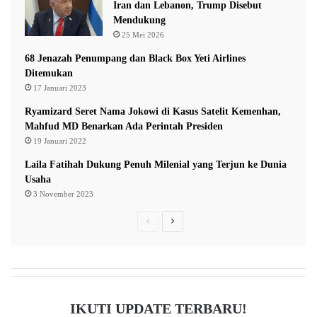
Iran dan Lebanon, Trump Disebut
n
Mendukung
K
25 Mei 2026
u
a
68 Jenazah Penumpang dan Black Box Yeti Airlines
l
Ditemukan
i
17 Januari 2023
t
Ryamizard Seret Nama Jokowi di Kasus Satelit Kemenhan,
a
Mahfud MD Benarkan Ada Perintah Presiden
s
19 Januari 2022
K
e
Laila Fatihah Dukung Penuh Milenial yang Terjun ke Dunia
r
Usaha
j
3 November 2023
a
P
N
r
e
e
x
v
t
i
p
IKUTI UPDATE TERBARU!