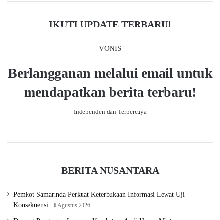
v
t
i
p
IKUTI UPDATE TERBARU!
o
a
u
g
VONIS
s
e
Berlangganan melalui email untuk
p
a
mendapatkan berita terbaru!
g
- Independen dan Terpercaya -
e
BERITA NUSANTARA
Pemkot Samarinda Perkuat Keterbukaan Informasi Lewat Uji
Konsekuensi
6 Agustus 2026