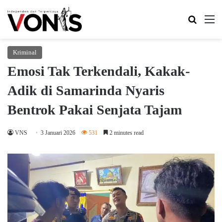
Search 
M
Kriminal
Emosi Tak Terkendali, Kakak-
Adik di Samarinda Nyaris
Bentrok Pakai Senjata Tajam
VNS
3 Januari 2026
531
2 minutes read