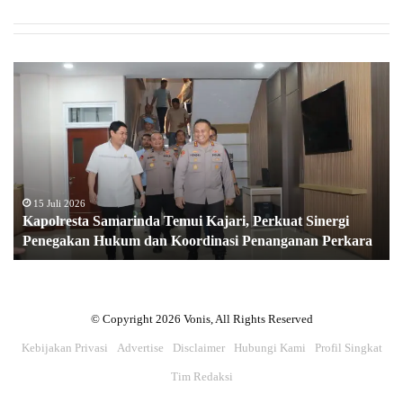
K
a
p
o
l
r
e
s
15 Juli 2026
Kapolresta Samarinda Temui Kajari, Perkuat Sinergi
t
Penegakan Hukum dan Koordinasi Penanganan Perkara
a
S
a
m
a
© Copyright 2026 Vonis, All Rights Reserved
r
Kebijakan Privasi
Advertise
Disclaimer
Hubungi Kami
Profil Singkat
i
n
Tim Redaksi
d