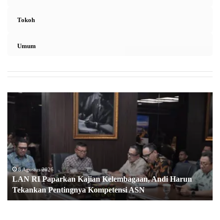
Tokoh
Umum
LAN
RI
Paparkan
Kajian
Kelembagaan,
Andi
Harun
Tekankan
8 Agustus 2026
LAN RI Paparkan Kajian Kelembagaan, Andi Harun
Pentingnya
Tekankan Pentingnya Kompetensi ASN
Kompetensi
ASN