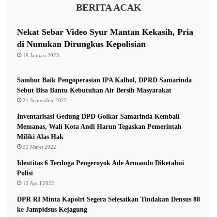
BERITA ACAK
Eskalasi terbaru ini memicu kekhawatiran akan
Nekat Sebar Video Syur Mantan Kekasih, Pria
meluasnya konflik di kawasan Timur Tengah.
di Nunukan Dirungkus Kepolisian
19 Januari 2023
Sejumlah negara memantau situasi dengan cermat dan
menyerukan semua pihak untuk menahan diri guna
Sambut Baik Pengoperasian IPA Kalhol, DPRD Samarinda
Sebut Bisa Bantu Kebutuhan Air Bersih Masyarakat
mencegah ketegangan berkembang menjadi konfrontasi
21 September 2022
terbuka yang lebih luas. (*)
Inventarisasi Gedung DPD Golkar Samarinda Kembali
Memanas, Wali Kota Andi Harun Tegaskan Pemerintah
Miliki Alas Hak
iran
Israel
Sirene
31 Maret 2022
Identitas 6 Terduga Pengeroyok Ade Armando Diketahui
Polisi
12 April 2022
DPR RI Minta Kapolri Segera Selesaikan Tindakan Densus 88
ke Jampidsus Kejagung