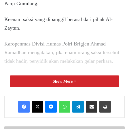
Panji Gumilang.
Keenam saksi yang dipanggil berasal dari pihak Al-
Zaytun.
Karopenmas Divisi Humas Polri Brigjen Ahmad
Ramadhan mengatakan, jika enam orang saksi tersebut
tidak hadir, penyidik akan melakukan gelar perkara.
Selanjutnya, penyidik akan menaikkan status tersebut
Show More
menjadi penyidikan.
“Bila keenam saksi itu tidak hadir, maka penyidik akan
Messenger
WhatsApp
Telegram
Share via Email
Print
melakukan gelar perkara, untuk menaikkan status dari
penyelidikan menjadi penyidikan,” tutur Brigjen Ahmad
Ramadhan, dikutip dari detik.com.