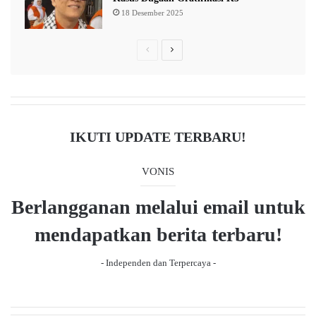
18 Desember 2025
P
N
r
e
e
x
v
t
i
p
IKUTI UPDATE TERBARU!
o
a
u
g
VONIS
s
e
Berlangganan melalui email untuk
p
a
mendapatkan berita terbaru!
g
- Independen dan Terpercaya -
e