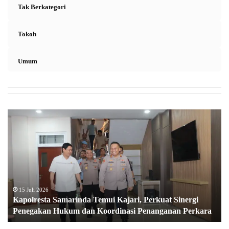
Tak Berkategori
Tokoh
Umum
K
a
p
o
l
r
e
s
15 Juli 2026
Kapolresta Samarinda Temui Kajari, Perkuat Sinergi
t
Penegakan Hukum dan Koordinasi Penanganan Perkara
a
S