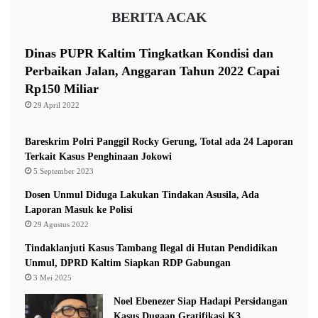
d
BERITA ACAK
u
h
H
Dinas PUPR Kaltim Tingkatkan Kondisi dan
i
Perbaikan Jalan, Anggaran Tahun 2022 Capai
n
Rp150 Miliar
a
29 April 2022
P
r
e
Bareskrim Polri Panggil Rocky Gerung, Total ada 24 Laporan
s
Terkait Kasus Penghinaan Jokowi
i
5 September 2023
d
Dosen Unmul Diduga Lakukan Tindakan Asusila, Ada
e
Laporan Masuk ke Polisi
n
29 Agustus 2022
J
o
Tindaklanjuti Kasus Tambang Ilegal di Hutan Pendidikan
k
Unmul, DPRD Kaltim Siapkan RDP Gabungan
o
3 Mei 2025
w
i
Noel Ebenezer Siap Hadapi Persidangan
?
Kasus Dugaan Gratifikasi K3