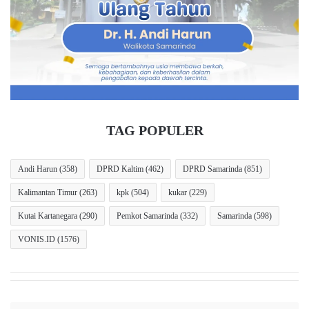
i
,
d
R
u
o
k
c
-
k
B
y
i
G
d
e
u
r
TAG POPULER
k
u
B
n
e
g
Andi Harun
(358)
DPRD Kaltim
(462)
DPRD Samarinda
(851)
r
:
Kalimantan Timur
(263)
kpk
(504)
kukar
(229)
a
S
u
a
Kutai Kartanegara
(290)
Pemkot Samarinda
(332)
Samarinda
(598)
y
a
VONIS.ID
(1576)
D
i
t
u