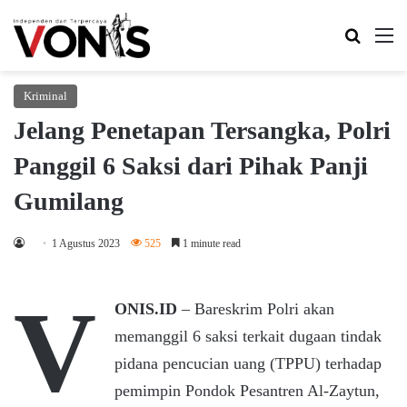
Search 
M
Kriminal
Jelang Penetapan Tersangka, Polri
Panggil 6 Saksi dari Pihak Panji
Gumilang
1 Agustus 2023
525
1 minute read
V
ONIS.ID
– Bareskrim Polri akan
memanggil 6 saksi terkait dugaan tindak
pidana pencucian uang (TPPU) terhadap
pemimpin Pondok Pesantren Al-Zaytun,