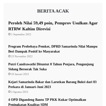
K
m
o
a
BERITA ACAK
n
r
t
i
r
n
Peroleh Nilai 59,49 poin, Pemprov Usulkan Agar
a
d
RTRW Kaltim Direvisi
k
a
1 September 2022
T
S
a
e
p
r
Program Probebaya Pemkot, DPRD Samarinda Nilai Mampu
i
a
Beri Dampak Positif ke Masyarakat
I
p
23 November 2022
k
K
Putri Candrawathi Dituntut 8 Tahun Penjara, Pengunjung
u
e
Sidang Bersorak Tak Suka
t
l
18 Januari 2023
D
u
a
h
Kejari Samarinda Bakar dan Larutkan Barang Bukti dari 83
l
a
Perkara di Januari-Juni 2023
a
n
2 Agustus 2023
m
I
R
4 OPD Digandeng Bantu TP PKK Kukar Optimalkan
n
a
Peningkatan Kualitas SDM
f