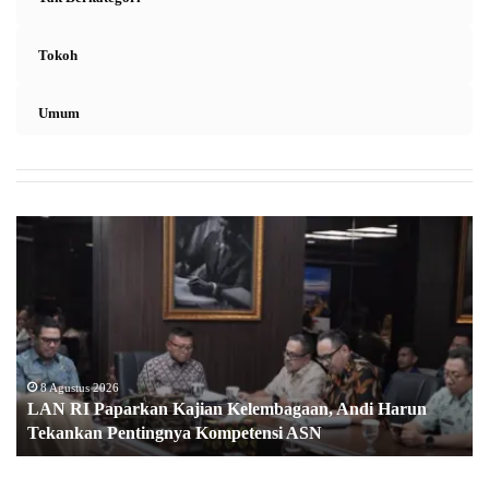
Tokoh
Umum
L
A
N
R
I
P
a
p
8 Agustus 2026
LAN RI Paparkan Kajian Kelembagaan, Andi Harun
a
Tekankan Pentingnya Kompetensi ASN
r
k
a