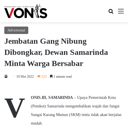
Search 
M
Advertorial
Jembatan Gang Nibung
Dibongkar, Dewan Samarinda
Minta Warga Bersabar
19 Mei 2022
523
1 minute read
V
ONIS.ID, SAMARINDA
– Upaya Pemerintah Kota
(Pemkot) Samarinda mengembalikan wajah dan fungsi
Sungai Karang Mumus (SKM) tentu tidak akan berjalan
mudah.