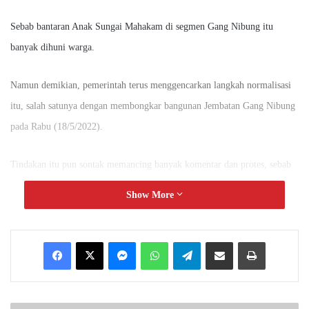
Sebab bantaran Anak Sungai Mahakam di segmen Gang Nibung itu
banyak dihuni warga.
Namun demikian, pemerintah terus menggencarkan langkah normalisasi
itu, salah satunya dengan membongkar bangunan Jembatan Gang Nibung
pada Rabu (18/5/2022).
Tindakan itu pun sontak memancing banyak komentar dan protes, sebab
Jembatan Gang Nibung memiliki nilai historis selama 50 tahun
Show More
pembangunannya.
Messenger
WhatsApp
Telegram
Share via Email
Print
Namun demikian, Anggota Komisi III DPRD Kota Samarinda Markaca
yang turut bersuara meminta agar masyarakat bisa lebih bijak
memberikan responnya.