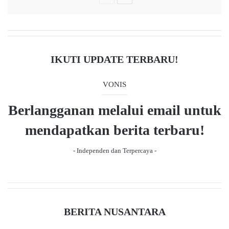
e
r
e
r
e
x
c
v
t
e
p
i
p
IKUTI UPDATE TERBARU!
a
o
a
t
u
g
VONIS
s
e
Berlangganan melalui email untuk
p
a
mendapatkan berita terbaru!
g
- Independen dan Terpercaya -
e
BERITA NUSANTARA