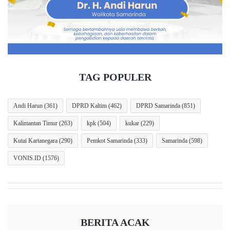
a
T
m
e
a
r
erupsi
Gunung Anak Krakatau
r
e
i
n
Gunung berapi
meletus
PVMBG
n
d
d
a
seismogram
Selat Sunda
TAG POPULER
a
h
D
d
i
i
Andi Harun
(361)
DPRD Kaltim
(462)
DPRD Samarinda
(851)
t
I
Kalimantan Timur
(263)
kpk
(504)
kukar
(229)
a
n
n
d
Kutai Kartanegara
(290)
Pemkot Samarinda
(333)
Samarinda
(598)
g
o
k
n
VONIS.ID
(1576)
a
e
p
s
i
a
,
BERITA ACAK
V