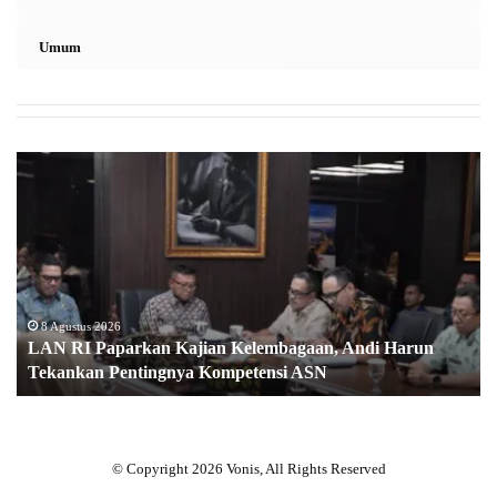
Umum
L
A
N
R
I
P
a
p
8 Agustus 2026
LAN RI Paparkan Kajian Kelembagaan, Andi Harun
a
Tekankan Pentingnya Kompetensi ASN
r
k
a
n
K
© Copyright 2026 Vonis, All Rights Reserved
a