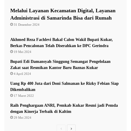
e
r
Melalui Layanan Kecamatan Digital, Layanan
i
Administrasi di Samarinda Bisa dari Rumah
d
31 Desember 2024
i
a
n
Akhmed Reza Fachlevi Bakal Calon Wakil Bupati Kukar,
a
Berkas Pencalonan Telah Diserahkan ke DPC Gerindra
M
19 Mei 2024
i
Bupati Edi Damansyah Singgung Semangat Pengelolaan
n
Zakat saat Resmikan Kantor Baru Baznas Kukar
t
4 April 2024
a
L
Uang Rp 400 Juta dari Doni Salmanan ke Rizky Febian Siap
e
Dikembalikan
l
17 Maret 2022
a
Raih Penghargaan ANRI, Pemkab Kukar Resmi jadi Pemda
n
dengan Kinerja Terbaik di Kaltim
g
29 Mei 2024
D
i
P
N
p