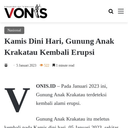
Search 
M
Nasional
Kamis Dini Hari, Gunung Anak
Krakatau Kembali Erupsi
5 Januari 2023
522
1 minute read
V
ONIS.ID
– Pada Januari 2023 ini,
Gunung Anak Krakatau terdeteksi
kembali alami erupsi.
Gunung Anak Krakatau itu meletus
kembali pada Kamis dini hari, 05 Januari 2023, sekitar