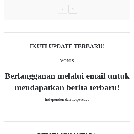
P
N
r
e
e
x
v
t
i
p
IKUTI UPDATE TERBARU!
o
a
u
g
VONIS
s
e
Berlangganan melalui email untuk
p
a
mendapatkan berita terbaru!
g
- Independen dan Terpercaya -
e