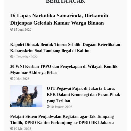
BERITA ACAK
c
a
r
Di Lapas Narkotika Samarinda, Dirkamtib
D
Ditjenpas Geledah Kamar Warga Binaan
i
15 Juni 2022
l
a
k
Kapolri Didesak Bentuk Timsus Selidiki Dugaan Keterlibatan
u
Kabareskrim Soal Tambang Ilegal di Kaltim
k
4 Desember 2022
a
20 WNI Korban TPPO dan Penyekapan di Wilayah Konflik
n
Myanmar Akhirnya Bebas
7 Mei 2023
OTT Pegawai Pajak di Jakarta Utara,
KPK Dalami Kronologi dan Peran Pihak
yang Terlibat
10 Januari 2026
Pelajari Sistem Penjadwalan Kegiatan agar Tak Tumpang
Tindih, DPRD Kaltim Berkunjung ke DPRD DKI Jakarta
10 Mei 2025