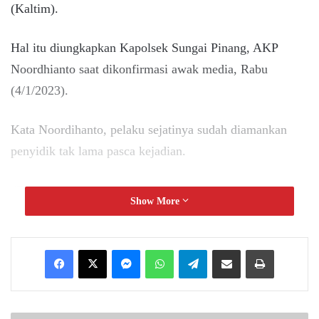
(Kaltim).
Hal itu diungkapkan Kapolsek Sungai Pinang, AKP
Noordhianto saat dikonfirmasi awak media, Rabu
(4/1/2023).
Kata Noordihanto, pelaku sejatinya sudah diamankan
penyidik tak lama pasca kejadian.
“Benar sudah diamankan kemarin. Sekarang sudah
Show More
ditetapkan tersangka,” ucap Noordhianto melalui telepon
seluler.
Messenger
WhatsApp
Telegram
Share via Email
Print
Lanjut dijelaskannya, bahwa pelaku resmi ditahan
penyidik berdasarkan sejumlah alat bukti yang
dikumpulkan.