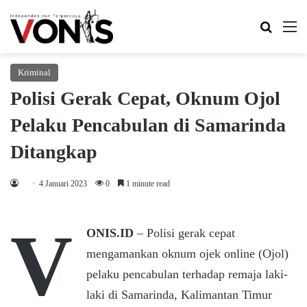
Search 
M
Kriminal
Polisi Gerak Cepat, Oknum Ojol
Pelaku Pencabulan di Samarinda
Ditangkap
4 Januari 2023
0
1 minute read
V
ONIS.ID
– Polisi gerak cepat
mengamankan oknum ojek online (Ojol)
pelaku pencabulan terhadap remaja laki-
laki di Samarinda, Kalimantan Timur