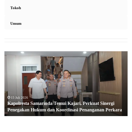
Tokoh
Umum
K
a
p
o
l
r
e
s
15 Juli 2026
Kapolresta Samarinda Temui Kajari, Perkuat Sinergi
t
Penegakan Hukum dan Koordinasi Penanganan Perkara
a
S
a
m