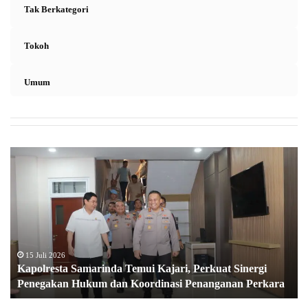
Tak Berkategori
Tokoh
Umum
K
a
p
o
l
r
e
s
15 Juli 2026
Kapolresta Samarinda Temui Kajari, Perkuat Sinergi
t
Penegakan Hukum dan Koordinasi Penanganan Perkara
a
S