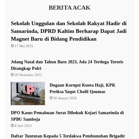
h
BERITA ACAK
i
Sekolah Unggulan dan Sekolah Rakyat Hadir di
Samarinda, DPRD Kaltim Berharap Dapat Jadi
Magnet Baru di Bidang Pendidikan
17 Mei 2025
Jelang Natal dan Tahun Baru 2023, Ada 24 Terduga Teroris
Ditangkap Polri
20 Desember 2022
Dugaan Korupsi Kuota Haji, KPK
Periksa Yaqut Cholil Qoumas
30 Januari 2026
DPO Kasus Pemalsuan Surat Dibekuk Kejari Samarinda di
SPBU Samboja
6 Juni 2023
Daftar Tuntutan Kepada 5 Terdakwa Pembunuhan Brigadir