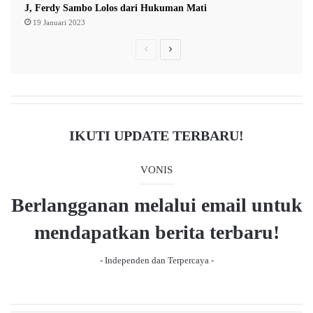
J, Ferdy Sambo Lolos dari Hukuman Mati
19 Januari 2023
P
N
r
e
e
x
v
t
i
p
IKUTI UPDATE TERBARU!
o
a
u
g
VONIS
s
e
Berlangganan melalui email untuk
p
a
mendapatkan berita terbaru!
g
- Independen dan Terpercaya -
e