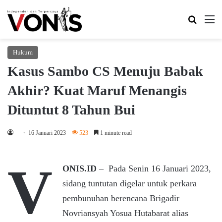
Search 
M
Hukum
Kasus Sambo CS Menuju Babak
Akhir? Kuat Maruf Menangis
Dituntut 8 Tahun Bui
16 Januari 2023
523
1 minute read
V
ONIS.ID
– Pada Senin 16 Januari 2023,
sidang tuntutan digelar untuk perkara
pembunuhan berencana Brigadir
Novriansyah Yosua Hutabarat alias