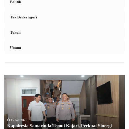
Politik
Tak Berkategori
Tokoh
Umum
K
a
p
o
l
r
e
s
15 Juli 2026
Kapolresta Samarinda Temui Kajari, Perkuat Sinergi
t