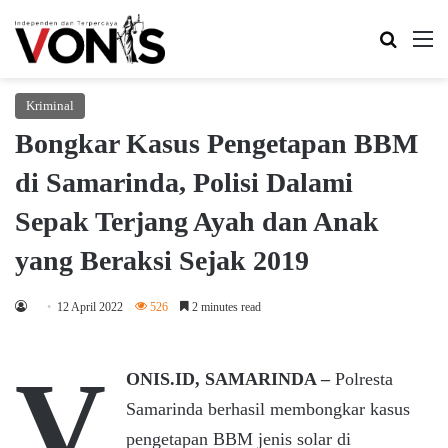
Search 
M
Kriminal
Bongkar Kasus Pengetapan BBM
di Samarinda, Polisi Dalami
Sepak Terjang Ayah dan Anak
yang Beraksi Sejak 2019
12 April 2022
526
2 minutes read
V
ONIS.ID, SAMARINDA –
Polresta
Samarinda berhasil membongkar kasus
pengetapan BBM jenis solar di