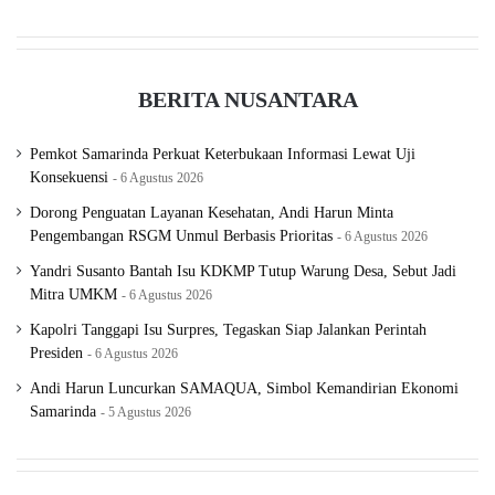
ayah dan anak pengetap BBM
BERITA NUSANTARA
Kalimantan Timur
pengetapan BBM
pengetapan solar
Polresta Samarinda
Pemkot Samarinda Perkuat Keterbukaan Informasi Lewat Uji
Konsekuensi
6 Agustus 2026
Samarinda
solar
VONIS.ID
Dorong Penguatan Layanan Kesehatan, Andi Harun Minta
Pengembangan RSGM Unmul Berbasis Prioritas
6 Agustus 2026
Yandri Susanto Bantah Isu KDKMP Tutup Warung Desa, Sebut Jadi
Mitra UMKM
6 Agustus 2026
Kapolri Tanggapi Isu Surpres, Tegaskan Siap Jalankan Perintah
Presiden
6 Agustus 2026
Andi Harun Luncurkan SAMAQUA, Simbol Kemandirian Ekonomi
Samarinda
5 Agustus 2026