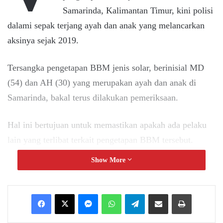
Samarinda, Kalimantan Timur, kini polisi
dalami sepak terjang ayah dan anak yang melancarkan
aksinya sejak 2019.
Tersangka pengetapan BBM jenis solar, berinisial MD
(54) dan AH (30) yang merupakan ayah dan anak di
Samarinda, bakal terus dilakukan pemeriksaan.
Hal ini bertujuan untuk memastikan apakah ada pelaku
lain yang terlibat terkait pengetapan BBM tersebut.
Show More
“Sejauh ini pengakuannya mereka hanya berdua saja.
Tapi kami masih terus dalami kasusnya,” kata Kapolresta
Messenger
WhatsApp
Telegram
Share via Email
Print
Samarinda, Kombes Pol Ary Fadli melalui Kasat
Reskrim Kompol Andika Dharma Sena, Selasa