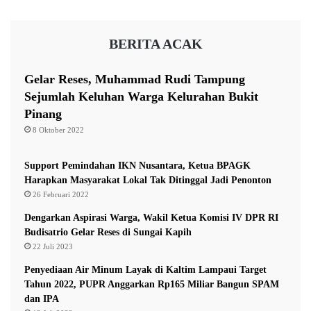
d
l
i
“Dalam satu minggu tersangka bisa menjual solar
a
B
BERITA ACAK
m
a
bersubsidi dengan keuntungan Rp 4-5 juta,” kata
a
r
Kombes Pol Ary Fadli melalui Kasat Reskrim, Kompol
n
a
Gelar Reses, Muhammad Rudi Tampung
Andika Dharma Sena, Kamis (7/4/2022).
n
Sejumlah Keluhan Warga Kelurahan Bukit
g
Pinang
B
Baca:
Ayah dan Anak Jadi Pengetap Solar Bersubsidi di
8 Oktober 2022
u
Samarinda, Polisi Amankan 1 Ton Barang Bukti
k
t
Support Pemindahan IKN Nusantara, Ketua BPAGK
i
Harapkan Masyarakat Lokal Tak Ditinggal Jadi Penonton
Adapun barang bukti yang berhasil diamankan polisi
26 Februari 2022
berupa tiga unit truk dengan tanki modifikasi
Dengarkan Aspirasi Warga, Wakil Ketua Komisi IV DPR RI
berkapasitas 200 liter dengan satu truk di antaranya terisi
Budisatrio Gelar Reses di Sungai Kapih
solar sebanyak 120 liter, tiga jerigen berisi solar
22 Juli 2023
kapasitas 35 liter, 10 jerigen ukuran 30 liter terisi penuh,
Penyediaan Air Minum Layak di Kaltim Lampaui Target
Tahun 2022, PUPR Anggarkan Rp165 Miliar Bangun SPAM
12 jerigen ukuran 25 liter terisi penuh, 11 jerigen ukuran
dan IPA
25 liter terisi penuh, 1 mesin pompa air dan selang, 3