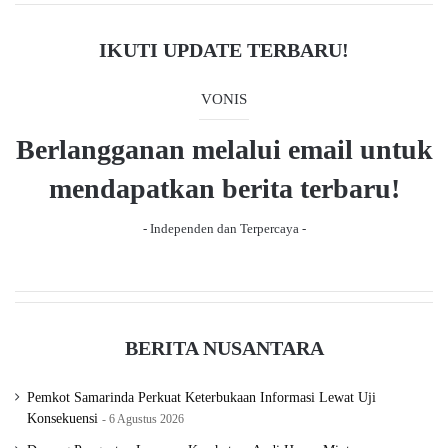
v
t
i
p
IKUTI UPDATE TERBARU!
o
a
u
g
VONIS
s
e
Berlangganan melalui email untuk
p
a
mendapatkan berita terbaru!
g
- Independen dan Terpercaya -
e
BERITA NUSANTARA
Pemkot Samarinda Perkuat Keterbukaan Informasi Lewat Uji
Konsekuensi
6 Agustus 2026