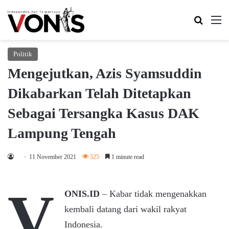
Search 
M
Politik
Mengejutkan, Azis Syamsuddin
Dikabarkan Telah Ditetapkan
Sebagai Tersangka Kasus DAK
Lampung Tengah
11 November 2021
525
1 minute read
V
ONIS.ID
– Kabar tidak mengenakkan
kembali datang dari wakil rakyat
Indonesia.