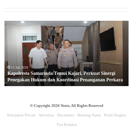
K
a
p
o
l
r
e
s
15 Juli 2026
Kapolresta Samarinda Temui Kajari, Perkuat Sinergi
t
Penegakan Hukum dan Koordinasi Penanganan Perkara
a
S
a
m
a
© Copyright 2026 Vonis, All Rights Reserved
r
Kebijakan Privasi
Advertise
Disclaimer
Hubungi Kami
Profil Singkat
i
n
Tim Redaksi
d