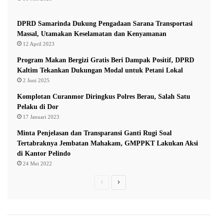
n
a
i
m
DPRD Samarinda Dukung Pengadaan Sarana Transportasi
n
d
Massal, Utamakan Keselamatan dan Kenyamanan
g
i
12 April 2023
k
K
a
e
Program Makan Bergizi Gratis Beri Dampak Positif, DPRD
t
p
Kaltim Tekankan Dukungan Modal untuk Petani Lokal
a
a
2 Juni 2025
n
l
Komplotan Curanmor Diringkus Polres Berau, Salah Satu
L
a
Pelaku di Dor
a
17 Januari 2023
y
a
Minta Penjelasan dan Transparansi Ganti Rugi Soal
n
Tertabraknya Jembatan Mahakam, GMPPKT Lakukan Aksi
a
di Kantor Pelindo
n
24 Mei 2022
P
N
r
e
e
x