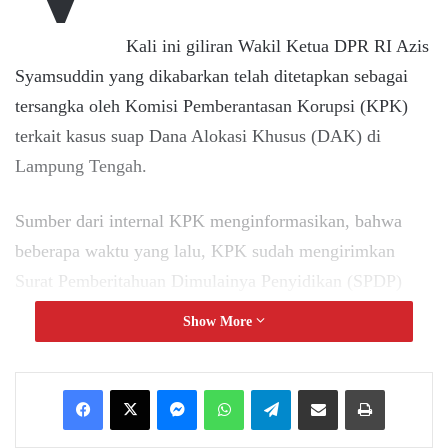
Kali ini giliran Wakil Ketua DPR RI Azis
Syamsuddin yang dikabarkan telah ditetapkan sebagai
tersangka oleh Komisi Pemberantasan Korupsi (KPK)
terkait kasus suap Dana Alokasi Khusus (DAK) di
Lampung Tengah.
Sumber dari internal KPK menginformasikan, bahwa
beberapa waktu yang lalu, KPK sudah mengirimkan
Surat Pemberitahuan Dimulainya Penyidikan (SPDP)
atau sprindik kepada Azis Syamsuddin.
Show More
Dikatakannya, gelar perkara terkait kasus Azis, telah
Messenger
WhatsApp
Telegram
Share via Email
Print
dilakukan pada 30 Agustus, bersamaan dengan putusan
etik Wakil Ketua KPK, Lili Pintauli Siregar.