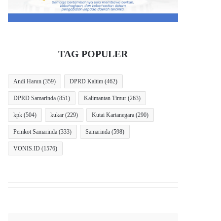
TAG POPULER
Andi Harun
(359)
DPRD Kaltim
(462)
DPRD Samarinda
(851)
Kalimantan Timur
(263)
kpk
(504)
kukar
(229)
Kutai Kartanegara
(290)
Pemkot Samarinda
(333)
Samarinda
(598)
VONIS.ID
(1576)