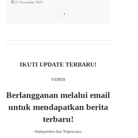
22 November 2023
P
N
r
e
e
x
v
t
i
p
o
a
IKUTI UPDATE TERBARU!
u
g
s
e
VONIS
p
a
Berlangganan melalui email
g
untuk mendapatkan berita
e
terbaru!
- Independen dan Terpercaya -