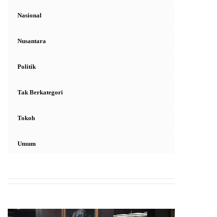
Nasional
Nusantara
Politik
Tak Berkategori
Tokoh
Umum
L