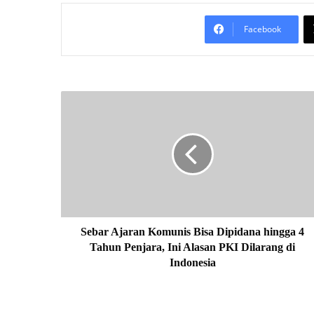
Facebook
S
e
b
a
r
A
j
a
r
a
Sebar Ajaran Komunis Bisa Dipidana hingga 4
n
Tahun Penjara, Ini Alasan PKI Dilarang di
K
Indonesia
o
m
u