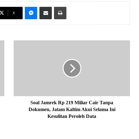
Messenger
Share via Email
Print
X
S
o
a
l
J
a
m
r
e
k
Soal Jamrek Rp 219 Miliar Cair Tanpa
R
Dokumen, Jatam Kaltim Akui Selama Ini
p
Kesulitan Peroleh Data
2
1
9