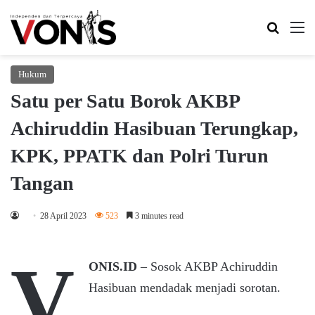
Search 
M
Hukum
Satu per Satu Borok AKBP
Achiruddin Hasibuan Terungkap,
KPK, PPATK dan Polri Turun
Tangan
28 April 2023
523
3 minutes read
V
ONIS.ID
– Sosok AKBP Achiruddin
Hasibuan mendadak menjadi sorotan.