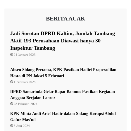
a
Kongah.
g
l
u
D
Kemudian, berdasarkan Laporan Harta Kekayaan
BERITA ACAK
P
u
K
n
Penyelenggara Negara (LHKPN) yang disampaikan pada
P
i
Jadi Sorotan DPRD Kaltim, Jumlah Tambang
24 Maret 2021.
U
a
Aktif 193 Perusahaan Diawasi hanya 30
Inspektur Tambang
AKBP Achiruddin diketahui memiliki total harta
24 Januari 2023
kekayaan Rp 467.548.644.
Absen Sidang Pertama, KPK Pastikan Hadiri Praperadilan
Rincian Harta Kekayaan AKBP Achiruddin:
Hasto di PN Jaksel 5 Februari
1 Februari 2025
* Tanah seluas 566 m2 di Kab/kota Medan Rp
DPRD Samarinda Gelar Rapat Banmus Pastikan Kegiatan
Anggota Berjalan Lancar
46.330.000
28 Februari 2024
KPK Minta Andi Arief Hadir dalam Sidang Korupsi Abdul
* Mobil, Toyota Fortuner Minibus Tahun 2006 Rp
Gafur Mas’ud
370.000.000.
3 Juni 2024