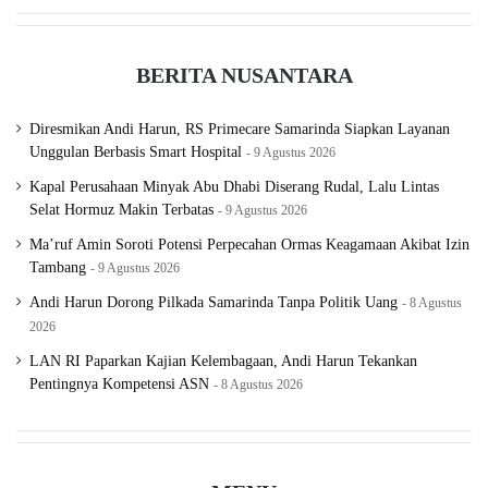
(26/4/2023).
Penggeledahan dilakukan tak terlepas dari aksi
BERITA NUSANTARA
menodongkan senjata api saat anaknya melakukan
Diresmikan Andi Harun, RS Primecare Samarinda Siapkan Layanan
penganiayaan terhadap korban.
Unggulan Berbasis Smart Hospital
9 Agustus 2026
Kapal Perusahaan Minyak Abu Dhabi Diserang Rudal, Lalu Lintas
Adapun salah satu tujuan penggeledahan guna mencari
Selat Hormuz Makin Terbatas
9 Agustus 2026
barang bukti tersebut.
Ma’ruf Amin Soroti Potensi Perpecahan Ormas Keagamaan Akibat Izin
Tambang
9 Agustus 2026
Kabid Humas Polda Sumut, Kombes Hadi Wahyudi
Andi Harun Dorong Pilkada Samarinda Tanpa Politik Uang
8 Agustus
menerangkan, ada beberapa barang yang diamankan, di
2026
antaranya satu kotak peluru air softgun, dan senjata
LAN RI Paparkan Kajian Kelembagaan, Andi Harun Tekankan
Pentingnya Kompetensi ASN
8 Agustus 2026
mainan.
Hadi menyebut, pihaknya tak menemukan senjata airsoft
gun.