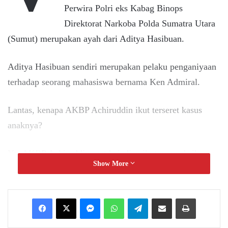
Perwira Polri eks Kabag Binops
Direktorat Narkoba Polda Sumatra Utara
(Sumut) merupakan ayah dari Aditya Hasibuan.
Aditya Hasibuan sendiri merupakan pelaku penganiyaan
terhadap seorang mahasiswa bernama Ken Admiral.
Lantas, kenapa AKBP Achiruddin ikut terseret kasus
anaknya?
Ya, AKBP Achiruddin saat kejadian ikut menyaksikan,
Show More
bahkan melarang orang-orang untuk melerai aksi
penganiayaan yang dilakukan anaknya.
Messenger
WhatsApp
Telegram
Share via Email
Print
Tak hanya itu, AKBP Achiruddin juga menodongkan
senjata api laras panjang kepada teman-teman korban