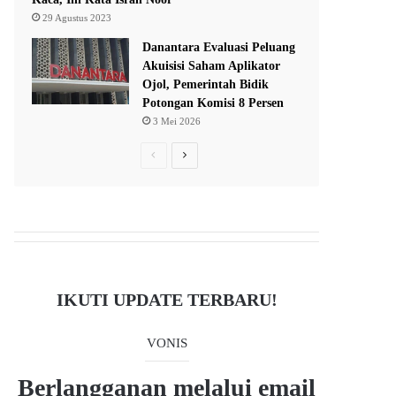
29 Agustus 2023
Danantara Evaluasi Peluang
Akuisisi Saham Aplikator
Ojol, Pemerintah Bidik
Potongan Komisi 8 Persen
3 Mei 2026
P
N
r
e
e
x
v
t
i
p
o
a
IKUTI UPDATE TERBARU!
u
g
s
e
VONIS
p
a
Berlangganan melalui email