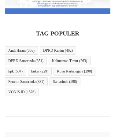
TAG POPULER
Andi Harun
(358)
DPRD Kaltim
(462)
DPRD Samarinda
(851)
Kalimantan Timur
(263)
kpk
(504)
kukar
(229)
Kutai Kartanegara
(290)
Pemkot Samarinda
(331)
Samarinda
(598)
VONIS.ID
(1576)