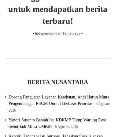
g
untuk mendapatkan berita
e
terbaru!
- Independen dan Terpercaya -
BERITA NUSANTARA
Dorong Penguatan Layanan Kesehatan, Andi Harun Minta
Pengembangan RSGM Unmul Berbasis Prioritas
6 Agustus
2026
Yandri Susanto Bantah Isu KDKMP Tutup Warung Desa,
Sebut Jadi Mitra UMKM
6 Agustus 2026
Kapolri Tanggapi Isu Surpres, Tegaskan Siap Jalankan