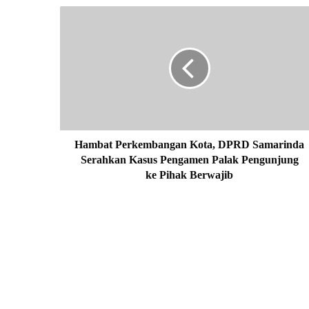
H
a
m
b
a
t
P
e
r
k
Hambat Perkembangan Kota, DPRD Samarinda
e
Serahkan Kasus Pengamen Palak Pengunjung
m
ke Pihak Berwajib
b
a
n
g
a
n
K
o
t