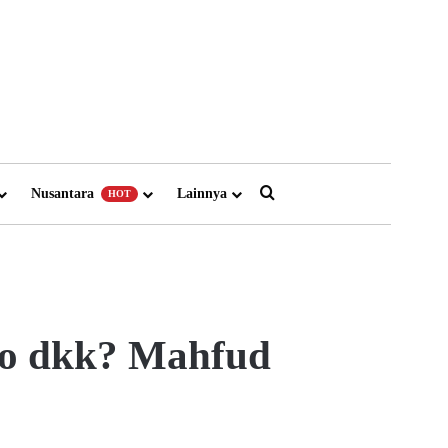
Search for
Nusantara
Lainnya
HOT
mbo dkk? Mahfud