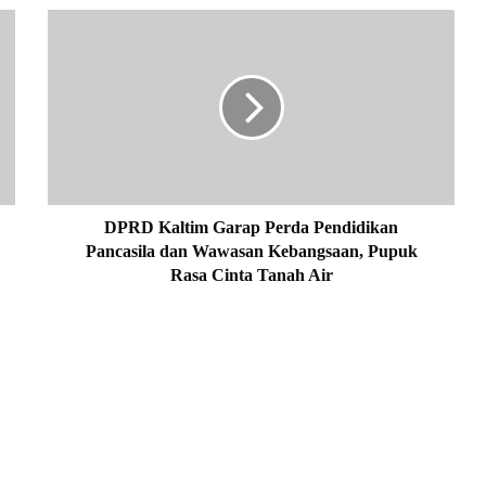
D
P
R
D
K
a
l
t
i
m
DPRD Kaltim Garap Perda Pendidikan
G
Pancasila dan Wawasan Kebangsaan, Pupuk
a
Rasa Cinta Tanah Air
r
a
p
P
e
r
d
a
P