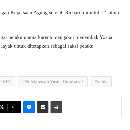
engan Kejaksaan Agung setelah Richard dituntut 12 tahun
bagai pelaku utama karena mengakui menembak Yosua
 layak untuk ditetapkan sebagai saksi pelaku.
d MD
Nofriansyah Yosus Hutabarat
vonis
Messenger
Share via Email
Print
X