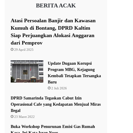
BERITA ACAK
Atasi Persoalan Banjir dan Kawasan
Kumuh di Bontang, DPRD Kaltim
Siap Perjuangkan Alokasi Anggaran
dari Pemprov
29 April 2025
Update Dugaan Korupsi
Program MBG, Kejagung
Kembali Tetapkan Tersangka
Baru
2 Juli 2026
DPRD Samarinda Tegaskan Cabut Izin
Operasional Cafe yang Kedapatan Menjual Miras
Ilegal
23 Maret 2022
Buka Workshop Penurunan Emisi Gas Rumah
Kaca, Ini Kata Isran Noor