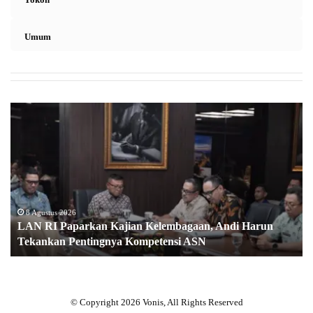
Umum
LAN
RI
Paparkan
Kajian
Kelembagaan,
Andi
Harun
Tekankan
8 Agustus 2026
LAN RI Paparkan Kajian Kelembagaan, Andi Harun
Pentingnya
Tekankan Pentingnya Kompetensi ASN
Kompetensi
ASN
© Copyright 2026 Vonis, All Rights Reserved