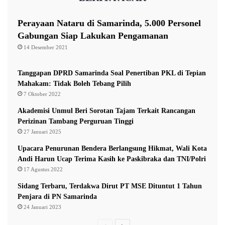
dari ponsel milik A.
Perayaan Nataru di Samarinda, 5.000 Personel
Gabungan Siap Lakukan Pengamanan
Hasil pemeriksaan menunjukkan dugaan pengiriman
14 Desember 2021
Etomidate sudah berlangsung berulang kali dalam kurun
satu hingga dua bulan terakhir.
Tanggapan DPRD Samarinda Soal Penertiban PKL di Tepian
Mahakam: Tidak Boleh Tebang Pilih
7 Oktober 2022
Karier Cemerlang Berakhir
Akademisi Unmul Beri Sorotan Tajam Terkait Rancangan
Sebelum terseret kasus ini, Yohanes dikenal sebagai
Perizinan Tambang Perguruan Tinggi
27 Januari 2025
perwira muda dengan karier cukup menonjol.
Upacara Penurunan Bendera Berlangsung Hikmat, Wali Kota
Andi Harun Ucap Terima Kasih ke Paskibraka dan TNI/Polri
Ia merupakan lulusan Akademi Kepolisian (Akpol) tahun
17 Agustus 2022
2015 dan melanjutkan pendidikan di Perguruan Tinggi
Sidang Terbaru, Terdakwa Dirut PT MSE Dituntut 1 Tahun
Ilmu Kepolisian (PTIK).
Penjara di PN Samarinda
24 Januari 2023
Saat menempuh pendidikan di PTIK, Yohanes bahkan