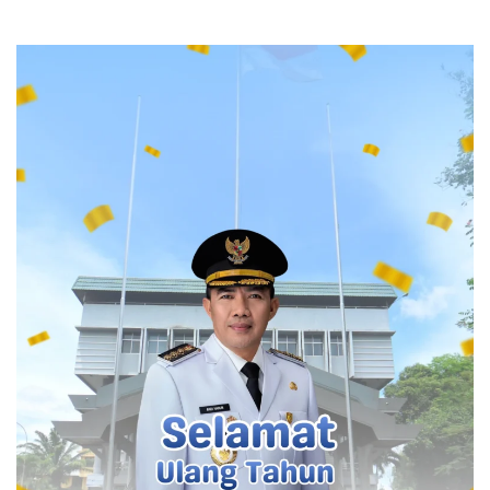
Kasus yang menyeret Yohanes bermula dari operasi
controlled delivery atau pengiriman di bawah
pengawasan yang dilakukan Ditresnarkoba Polda Kaltim
bersama Bea Cukai.
Direktur Reserse Narkoba Polda Kaltim Kombes Pol
Romylus Tamtelahitu menjelaskan, petugas lebih dulu
mencurigai paket kiriman dari Medan, Sumatera Utara,
menuju Tenggarong, Kutai Kartanegara.
Paket tersebut menggunakan pola pengiriman dengan
identitas pengirim berinisial H dan penerima B menuju
alamat yang sama.
Pada 2 Mei 2026 sekitar pukul 14.30 Wita, tim gabungan