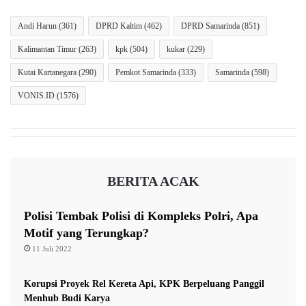
Andi Harun
(361)
DPRD Kaltim
(462)
DPRD Samarinda
(851)
Kalimantan Timur
(263)
kpk
(504)
kukar
(229)
Kutai Kartanegara
(290)
Pemkot Samarinda
(333)
Samarinda
(598)
VONIS.ID
(1576)
BERITA ACAK
Polisi Tembak Polisi di Kompleks Polri, Apa
Motif yang Terungkap?
11 Juli 2022
Korupsi Proyek Rel Kereta Api, KPK Berpeluang Panggil
Menhub Budi Karya