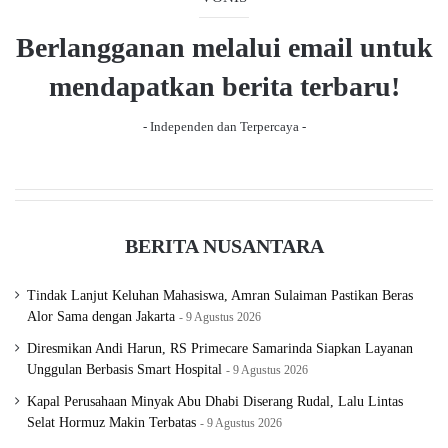
s
e
Berlangganan melalui email untuk
p
a
mendapatkan berita terbaru!
g
- Independen dan Terpercaya -
e
BERITA NUSANTARA
Tindak Lanjut Keluhan Mahasiswa, Amran Sulaiman Pastikan Beras
Alor Sama dengan Jakarta
9 Agustus 2026
Diresmikan Andi Harun, RS Primecare Samarinda Siapkan Layanan
Unggulan Berbasis Smart Hospital
9 Agustus 2026
Kapal Perusahaan Minyak Abu Dhabi Diserang Rudal, Lalu Lintas
Selat Hormuz Makin Terbatas
9 Agustus 2026