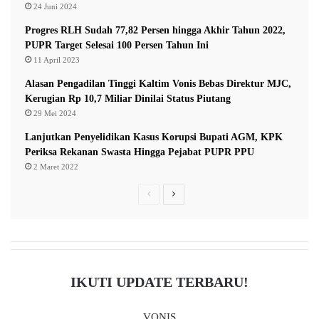
24 Juni 2024
Progres RLH Sudah 77,82 Persen hingga Akhir Tahun 2022,
PUPR Target Selesai 100 Persen Tahun Ini
11 April 2023
Alasan Pengadilan Tinggi Kaltim Vonis Bebas Direktur MJC,
Kerugian Rp 10,7 Miliar Dinilai Status Piutang
29 Mei 2024
Lanjutkan Penyelidikan Kasus Korupsi Bupati AGM, KPK
Periksa Rekanan Swasta Hingga Pejabat PUPR PPU
2 Maret 2022
P
N
r
e
e
x
v
t
i
p
IKUTI UPDATE TERBARU!
o
a
u
g
VONIS