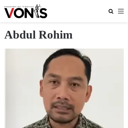
Search 
M
Abdul Rohim