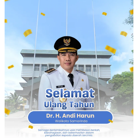
mampu.
Program tersebut masih memiliki kuota penerima
manfaat sehingga pemerintah daerah diminta
menyiapkan data warga yang memenuhi persyaratan agar
bantuan dapat segera direalisasikan.
Pemkot Sambut Baik Kolaborasi
Menanggapi hal tersebut, Andi Harun menyambut positif
langkah PLN yang terus membangun komunikasi dengan
pemerintah daerah.
Menurutnya, koordinasi yang baik menjadi fondasi
penting dalam menghadirkan pelayanan publik yang
semakin berkualitas.