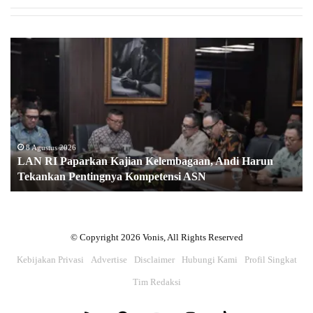
LAN
RI
Paparkan
Kajian
Kelembagaan,
Andi
Harun
Tekankan
8 Agustus 2026
LAN RI Paparkan Kajian Kelembagaan, Andi Harun
Pentingnya
Tekankan Pentingnya Kompetensi ASN
Kompetensi
ASN
© Copyright 2026 Vonis, All Rights Reserved
Kebijakan Privasi
Advertise
Disclaimer
Hubungi Kami
Profil Singkat
Tim Redaksi