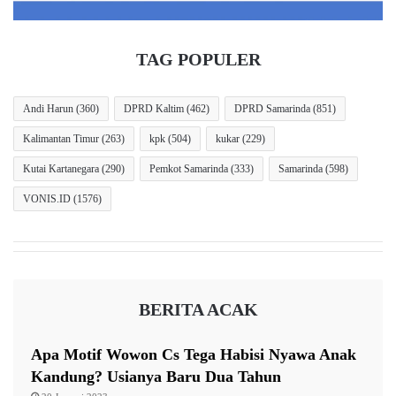
“Kolaborasi yang baik antara pemerintah daerah dan
TAG POPULER
PLN menjadi kunci agar kebutuhan dasar masyarakat,
khususnya layanan kelistrikan, dapat terpenuhi secara
Andi Harun
(360)
DPRD Kaltim
(462)
DPRD Samarinda
(851)
optimal,” ujar Andi Harun.
Kalimantan Timur
(263)
kpk
(504)
kukar
(229)
Ia menilai kerja sama tersebut tidak hanya memperkuat
Kutai Kartanegara
(290)
Pemkot Samarinda
(333)
Samarinda
(598)
pelayanan kelistrikan, tetapi juga membuka peluang
VONIS.ID
(1576)
memperluas akses listrik bagi masyarakat berpenghasilan
rendah melalui program penyambungan listrik gratis.
Soroti Pencurian Kabel PJU
BERITA ACAK
Pada kesempatan yang sama, Andi Harun juga menyoroti
Apa Motif Wowon Cs Tega Habisi Nyawa Anak
maraknya aksi pencurian kabel listrik yang menyebabkan
Kandung? Usianya Baru Dua Tahun
sejumlah lampu penerangan jalan umum (PJU)