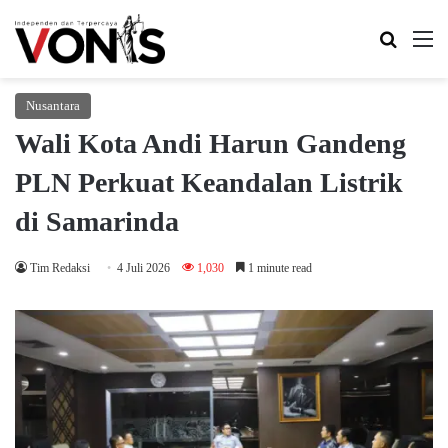
Search 
M
Nusantara
Wali Kota Andi Harun Gandeng
PLN Perkuat Keandalan Listrik
di Samarinda
Tim Redaksi
4 Juli 2026
1,030
1 minute read