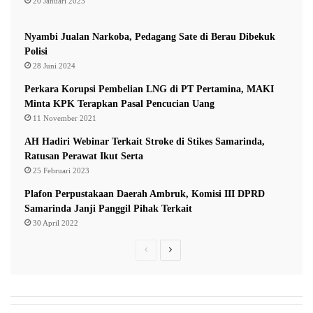
20 Januari 2023
mengalami pemadaman.
Nyambi Jualan Narkoba, Pedagang Sate di Berau Dibekuk
Menurutnya, Pemkot Samarinda terus memperkuat
Polisi
28 Juni 2024
pengawasan dengan memasang kamera pengawas atau
Perkara Korupsi Pembelian LNG di PT Pertamina, MAKI
CCTV di sejumlah titik yang dianggap rawan.
Minta KPK Terapkan Pasal Pencucian Uang
11 November 2021
Meski demikian, ia menegaskan bahwa keberhasilan
AH Hadiri Webinar Terkait Stroke di Stikes Samarinda,
menjaga fasilitas umum tidak dapat hanya mengandalkan
Ratusan Perawat Ikut Serta
pemerintah.
25 Februari 2023
Plafon Perpustakaan Daerah Ambruk, Komisi III DPRD
Samarinda Janji Panggil Pihak Terkait
Dukungan masyarakat sangat dibutuhkan untuk
30 April 2022
mengawasi lingkungan dan segera melaporkan apabila
Previous
Next
menemukan tindakan yang merugikan kepentingan
page
page
bersama.