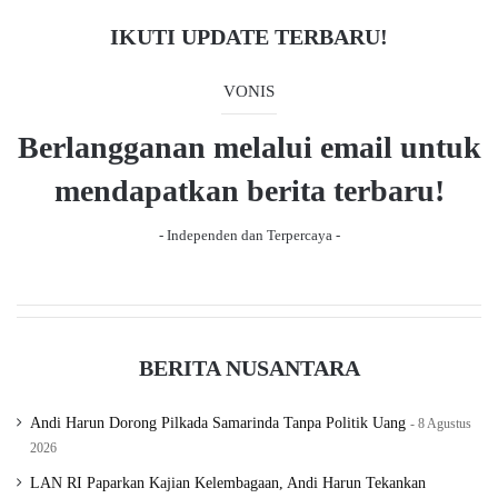
“
Mari kita jaga dan awasi bersama agar pelayanan
kepada masyarakat tetap berjalan dengan baik
,”
IKUTI UPDATE TERBARU!
pesannya. (*)
VONIS
Berlangganan melalui email untuk
Andi Harun
PLN
mendapatkan berita terbaru!
- Independen dan Terpercaya -
BERITA NUSANTARA
Andi Harun Dorong Pilkada Samarinda Tanpa Politik Uang
8 Agustus
2026
LAN RI Paparkan Kajian Kelembagaan, Andi Harun Tekankan