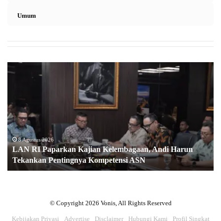
Umum
LAN
RI
Paparkan
Kajian
Kelembagaan,
Andi
Harun
Tekankan
8 Agustus 2026
LAN RI Paparkan Kajian Kelembagaan, Andi Harun
Pentingnya
Tekankan Pentingnya Kompetensi ASN
Kompetensi
ASN
© Copyright 2026 Vonis, All Rights Reserved
Kebijakan Privasi
Advertise
Disclaimer
Hubungi Kami
Profil Singkat