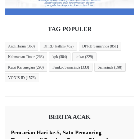
terjadi merupakan penangkapan, penjemputan, atau
pemeriksaan lanjutan dalam proses hukum.
TAG POPULER
Belum Ada Konfirmasi Resmi dari Polisi
Meski kabar tersebut ramai diberitakan melalui
Andi Harun
(360)
DPRD Kaltim
(462)
DPRD Samarinda
(851)
keterangan kuasa hukum, hingga saat ini belum terdapat
Kalimantan Timur
(263)
kpk
(504)
kukar
(229)
pernyataan resmi dari Polda Metro Jaya yang
Kutai Kartanegara
(290)
Pemkot Samarinda
(333)
Samarinda
(598)
mengonfirmasi penangkapan Roy Suryo maupun dr Tifa.
VONIS.ID
(1576)
Ketiadaan konfirmasi resmi ini membuat status peristiwa
masih belum dapat dipastikan secara hukum, apakah
termasuk dalam kategori penangkapan, penahanan, atau
BERITA ACAK
hanya bagian dari proses pelimpahan perkara.
Pencarian Hari ke-5, Satu Pemancing
Status Perkara Sudah P21