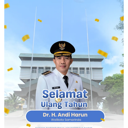
informasi tersebut secara langsung kepada timnya.
Azis menyebut bahwa dr Tifa bahkan sempat
menunjukkan bukti keberadaannya di dalam lingkungan
kepolisian.
“Informasi tersebut disampaikan langsung oleh dr Tifa.
Setelah dibawa ke Polda dr Tifa menunjukkan bukti
bahwa dirinya saat ini berada di lingkungan Polda Metro
Jaya. Dokter Tifa tampak berada di depan laptop dan
menyampaikan bahwa dirinya sedang mengikuti ujian S3
Fakultas Kedokteran Universitas Indonesia (FKUI) dari
suatu ruangan di Polda Metro Jaya,” ujarnya.
Pernyataan ini menambah dinamika informasi yang
beredar, karena tidak merinci secara jelas apakah yang