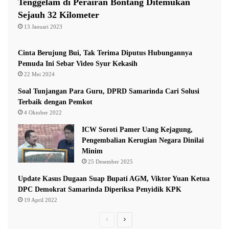
Tenggelam di Perairan Bontang Ditemukan
Sejauh 32 Kilometer
Sementara itu, belum ada keterangan resmi dari Polda
13 Januari 2023
Metro Jaya perihal penangkapan Roy Suryo dan dr Tifa.
Cinta Berujung Bui, Tak Terima Diputus Hubungannya
Polda Metro Jaya sebelumya mengatakan berkas perkara
Pemuda Ini Sebar Video Syur Kekasih
kasus tudingan ijazah palsu Presiden ke-7 RI Joko
22 Mei 2024
Widodo (Jokowi) yang menjerat Roy Suryo dan
Soal Tunjangan Para Guru, DPRD Samarinda Cari Solusi
Terbaik dengan Pemkot
Tifauziah Tyassuma atau dr Tifa sudah lengkap alias
4 Oktober 2022
P21. Keduanya pun akan segera disidang.
ICW Soroti Pamer Uang Kejagung,
Pengembalian Kerugian Negara Dinilai
“Bahwa alhamdulillah jaksa sampai dengan hari ini
Minim
25 Desember 2025
sudah menyatakan bahwa berkas perkara yang kami
Update Kasus Dugaan Suap Bupati AGM, Viktor Yuan Ketua
kirimkan ke Kejati DKI, tidak memerlukan lagi
DPC Demokrat Samarinda Diperiksa Penyidik KPK
pemenuhan atas kekurangan-kekurangan yang kemarin
19 April 2022
sudah kami penuhi,” jelas Dirreskrimum Polda Metro
Previous
Next
Jaya Kombes Iman Imanuddin kepada wartawan di