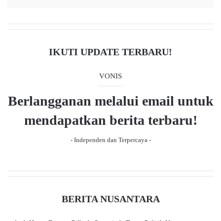
page
page
Mapolda Metro Jaya, Selasa (2/6).
“Sehingga kami saat ini sedang berkoordinasi untuk
IKUTI UPDATE TERBARU!
melimpahkan pertanggungjawaban barang bukti dan para
tersangka tersebut,” lanjutnya.
VONIS
(*)
Berlangganan melalui email untuk
mendapatkan berita terbaru!
dr Tifa
Kasus Ijazah Jokowi
roy suryo
- Independen dan Terpercaya -
BERITA NUSANTARA