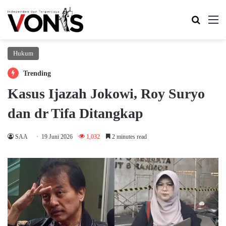
Search 
M
Hukum
Trending
Kasus Ijazah Jokowi, Roy Suryo
dan dr Tifa Ditangkap
SAA
19 Juni 2026
1,032
2 minutes read