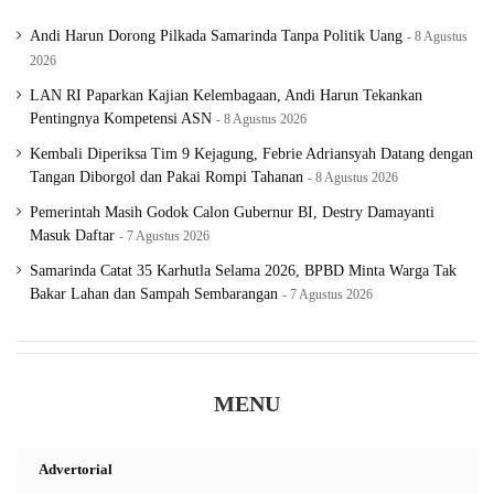
Andi Harun Dorong Pilkada Samarinda Tanpa Politik Uang
8 Agustus
“Meskipun sistem online ini sudah terbuka untuk publik,
2026
kami tetap memberikan layanan offline di kantor melalui
LAN RI Paparkan Kajian Kelembagaan, Andi Harun Tekankan
PPID. Jadi, bagi yang ingin mengakses data secara
Pentingnya Kompetensi ASN
8 Agustus 2026
langsung atau membutuhkan klarifikasi, bisa datang ke
Kembali Diperiksa Tim 9 Kejagung, Febrie Adriansyah Datang dengan
Tangan Diborgol dan Pakai Rompi Tahanan
8 Agustus 2026
KPU Kaltim,” tambahnya.
Pemerintah Masih Godok Calon Gubernur BI, Destry Damayanti
Masuk Daftar
7 Agustus 2026
Langkah KPU Kaltim membuka ruang konsultasi publik
Samarinda Catat 35 Karhutla Selama 2026, BPBD Minta Warga Tak
dan memperluas akses data dianggap sebagai strategi
Bakar Lahan dan Sampah Sembarangan
7 Agustus 2026
penting untuk menjaga kepercayaan masyarakat terhadap
penyelenggaraan pemilu.
MENU
Menurut Qayyim, pelayanan publik yang transparan
tidak hanya memperkuat legitimasi lembaga
Advertorial