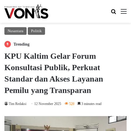
Search 
M
Nusantara
Politik
Trending
KPU Kaltim Gelar Forum
Konsultasi Publik, Perkuat
Standar dan Akses Layanan
Pemilu yang Transparan
Tim Redaksi
12 November 2025
528
3 minutes read