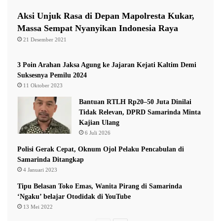
para pihak yang sering berinteraksi dengan KPU, baik
Aksi Unjuk Rasa di Depan Mapolresta Kukar,
dari masyarakat umum maupun peserta pemilu,” kata
Massa Sempat Nyanyikan Indonesia Raya
Qayyim.
21 Desember 2021
Ia juga menegaskan bahwa KPU Kaltim terus
3 Poin Arahan Jaksa Agung ke Jajaran Kejati Kaltim Demi
Suksesnya Pemilu 2024
memperbaiki mekanisme layanan digital agar semakin
11 Oktober 2023
mudah diakses publik, khususnya bagi mereka yang
Bantuan RTLH Rp20–50 Juta Dinilai
ingin memastikan keabsahan data dirinya dalam daftar
Tidak Relevan, DPRD Samarinda Minta
pemilih tetap (DPT).
Kajian Ulang
6 Juli 2026
Dalam forum tersebut, Qayyim juga menjelaskan bahwa
Polisi Gerak Cepat, Oknum Ojol Pelaku Pencabulan di
Samarinda Ditangkap
masyarakat kini dapat mengakses berbagai informasi
4 Januari 2023
pemilu melalui laman resmi info.pemilu.kpu.go.id.
Tipu Belasan Toko Emas, Wanita Pirang di Samarinda
‘Ngaku’ belajar Otodidak di YouTube
Melalui portal itu, masyarakat dapat memeriksa data
13 Mei 2022
diri mereka apakah sudah terdaftar sebagai pemilih tetap