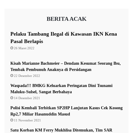
A
e
n
s
g
BERITA ACAK
i
g
a
a
s
r
Pelaku Tambang Ilegal di Kawasan IKN Kena
i
a
Pasal Berlapis
n
26 Maret 2022
K
h
u
Kisah Marianne Bachmeier – Dendam Kesumat Seorang Ibu,
s
Tembak Pembunuh Anaknya di Persidangan
u
22 Desember 2022
s
Waspada!!! BMKG Keluarkan Peringatan Dini Tsunami
Maluku-Sulsel, Sangat Berbahaya
14 Desember 2021
Polisi Kembali Terbitkan SP2HP Lanjutan Kasus Cek Kosong
Rp2,7 Miliar Hasanuddin Masud
11 November 2021
Satu Korban KM Ferry Mukhlisa Ditemukan, Tim SAR