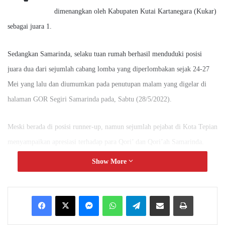
dimenangkan oleh Kabupaten Kutai Kartanegara (Kukar)
sebagai juara 1.
Sedangkan Samarinda, selaku tuan rumah berhasil menduduki posisi
juara dua dari sejumlah cabang lomba yang diperlombakan sejak 24-27
Mei yang lalu dan diumumkan pada penutupan malam yang digelar di
halaman GOR Segiri Samarinda pada, Sabtu (28/5/2022).
Meski berada di posisi runner-up, namun sejumlah pejabat di Kota Tepian
menyampaikan apresiasi terhadap para Qori’ dan Qori’ah Samarinda.
Show More
“Tentunya kita tetap harus berbangga ya dengan apa yang sudah dicapai
anak-anak kita saat ini,” ungkap Subandi Wakil Ketua DPRD Samarinda,
Messenger
WhatsApp
Telegram
Share via Email
Print
Senin (30/5/2022).