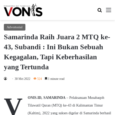
Search 
M
Advertorial
Samarinda Raih Juara 2 MTQ ke-
43, Subandi : Ini Bukan Sebuah
Kegagalan, Tapi Keberhasilan
yang Tertunda
30 Mei 2022
524
1 minute read
V
ONIS.ID, SAMARINDA
– Pelaksanaan Musabaqoh
Tilawatil Quran (MTQ) ke-43 di Kalimantan Timur
(Kaltim), 2022 yang sukses digelar di Samarinda berhasil