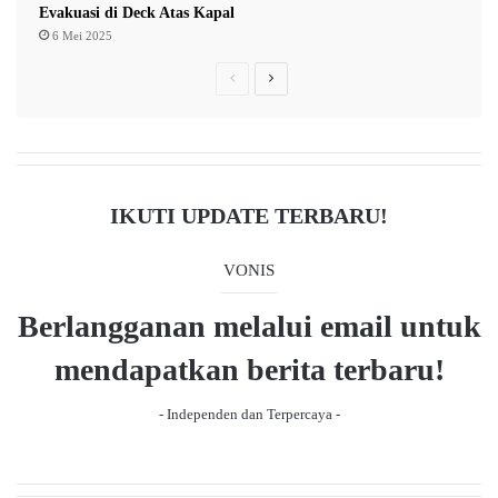
Evakuasi di Deck Atas Kapal
6 Mei 2025
P
N
r
e
e
x
v
t
i
p
IKUTI UPDATE TERBARU!
o
a
u
g
VONIS
s
e
Berlangganan melalui email untuk
p
a
mendapatkan berita terbaru!
g
- Independen dan Terpercaya -
e