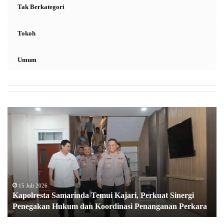
Tak Berkategori
Tokoh
Umum
K
a
p
o
l
r
e
s
15 Juli 2026
Kapolresta Samarinda Temui Kajari, Perkuat Sinergi
t
Penegakan Hukum dan Koordinasi Penanganan Perkara
a
S