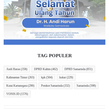
u
R
a
D
Subandi
D
S
P
a
R
m
D
a
S
r
a
i
m
n
a
d
r
a
TAG POPULER
i
U
n
s
d
u
Andi Harun
(358)
DPRD Kaltim
(462)
DPRD Samarinda
(851)
a
l
Kalimantan Timur
(263)
kpk
(504)
kukar
(229)
B
k
e
a
Kutai Kartanegara
(290)
Pemkot Samarinda
(332)
Samarinda
(598)
r
n
i
A
VONIS.ID
(1576)
A
d
p
a
r