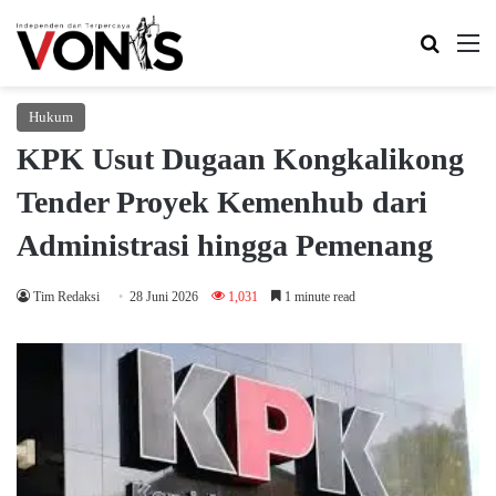
Search 
M
Hukum
KPK Usut Dugaan Kongkalikong
Tender Proyek Kemenhub dari
Administrasi hingga Pemenang
Tim Redaksi
28 Juni 2026
1,031
1 minute read