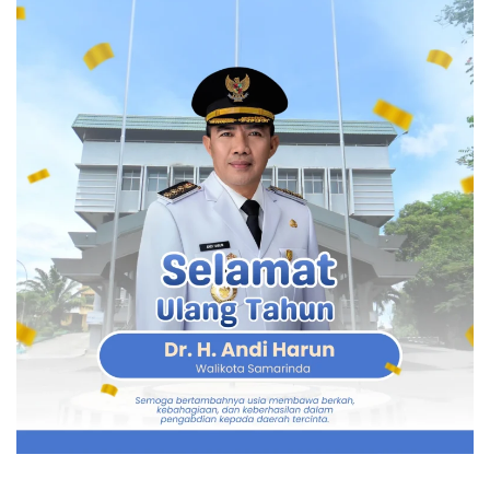
pengondisian atau pengaturan pemenang proyek,
kemudian adanya fee proyek, sehingga dapat mengarah
pada dugaan tindak pidana suap dan gratifikasi,” ujar
Budi.
Penyidikan Terus Berkembang
Kasus ini bermula dari OTT yang dilakukan KPK di
Balai Teknik Perkeretaapian Kelas I Wilayah Jawa
Bagian Tengah pada 11 April 2023.
Instansi tersebut kini bernama Balai Teknik
Perkeretaapian Kelas I Semarang.
Dalam perkembangannya, KPK terus memperluas
penyidikan.