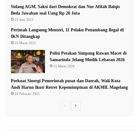
Sidang AGM, Saksi dari Demokrat dan Nur Afifah Balqis
Beda Jawaban soal Uang Rp 20 Juta
KPK menegaskan penyidikan masih berlangsung untuk
23 Juni 2022
mengungkap pihak-pihak yang diduga terlibat dalam
Perintah Langsung Menteri, 11 Pelaku Penambang Ilegal di
pengaturan proyek tersebut.
IKN Ditangkap
25 Maret 2022
Lembaga itu juga terus menelusuri aliran dana dan peran
Polisi Petakan Simpang Rawan Macet di
Samarinda Jelang Mudik Lebaran 2026
masing-masing pihak dalam dugaan rekayasa proses
15 Maret 2026
pengadaan, mulai dari tahap administrasi hingga
penetapan pemenang tender.
Perkuat Sinergi Pemerintah pusat dan Daerah, Wali Kota
Andi Harun Ikuti Retret Kepemimpinan di AKMIL Magelang
23 Februari 2025
Hingga kini, proses hukum masih berjalan dan dugaan
tersebut akan diuji melalui mekanisme peradilan sesuai
Previous
Next
ketentuan yang berlaku. (*)
page
page
Budi Prasetyo
Kemenhub
kpk