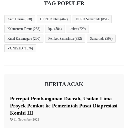
TAG POPULER
Hingga 20 Januari 2026, lembaga antirasuah itu telah
menetapkan 21 tersangka, termasuk Sudewo.
Andi Harun
(358)
DPRD Kaltim
(462)
DPRD Samarinda
(851)
Kalimantan Timur
(263)
kpk
(504)
kukar
(229)
Selain itu, dua perusahaan juga telah ditetapkan sebagai
Kutai Kartanegara
(290)
Pemkot Samarinda
(332)
Samarinda
(598)
tersangka korporasi.
VONIS.ID
(1576)
Sejumlah tersangka telah menjalani penahanan sesuai
kebutuhan penyidikan.
BERITA ACAK
Perkara yang sedang diusut mencakup proyek jalur
kereta api ganda Solo Balapan–Kadipiro–Kalioso,
Percepat Pembangunan Daerah, Usulan Lima
pembangunan jalur kereta api di Makassar, empat proyek
Proyek Pemkot ke Pemerintah Pusat Diapresiasi
konstruksi jalur kereta api dan dua proyek supervisi di
Komisi III
Lampegan, serta proyek perbaikan perlintasan sebidang
11 November 2021
di wilayah Jawa dan Sumatera.