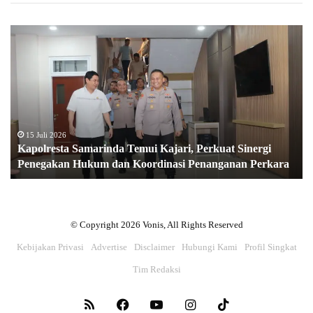
Kapolresta
Samarinda
Temui
Kajari,
Perkuat
Sinergi
Penegakan
Hukum
15 Juli 2026
Kapolresta Samarinda Temui Kajari, Perkuat Sinergi
dan
Penegakan Hukum dan Koordinasi Penanganan Perkara
Koordinasi
Penanganan
Perkara
© Copyright 2026 Vonis, All Rights Reserved
Kebijakan Privasi
Advertise
Disclaimer
Hubungi Kami
Profil Singkat
Tim Redaksi
RSS
Facebook
YouTube
Instagram
TikTok