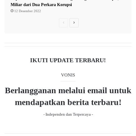
e
Miliar dari Dua Perkara Korupsi
u
n
12 Desember 2022
l
u
u
P
N
t
u
r
e
p
e
x
a
v
t
n
i
p
IKUTI UPDATE TERBARU!
o
a
u
g
VONIS
s
e
Berlangganan melalui email untuk
p
a
mendapatkan berita terbaru!
g
- Independen dan Terpercaya -
e