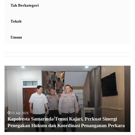
Tak Berkategori
Tokoh
Umum
K
a
p
o
l
r
e
s
15 Juli 2026
Kapolresta Samarinda Temui Kajari, Perkuat Sinergi
t
Penegakan Hukum dan Koordinasi Penanganan Perkara
a
S