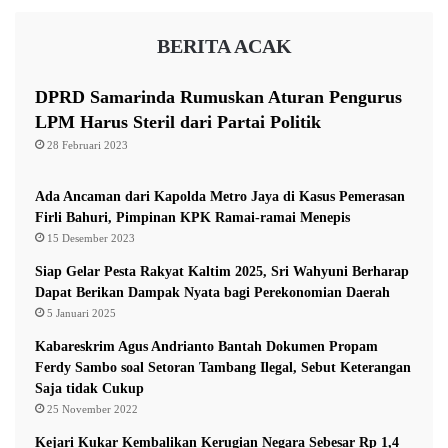
R
n
Ia berharap pemerintah pusat dan daerah
e
y
BERITA ACAK
t
a
mempertimbangkan ulang kebijakan ini, agar tidak
r
S
menghambat realisasi program-program prioritas di
e
e
DPRD Samarinda Rumuskan Aturan Pengurus
a
Samarinda.
k
LPM Harus Steril dari Partai Politik
t
o
28 Februari 2023
D
l
DPRD Samarinda, menurutnya, akan terus mengawal
u
a
a
kebijakan anggaran agar benar-benar berpihak pada
h
Ada Ancaman dari Kapolda Metro Jaya di Kasus Pemerasan
H
P
Firli Bahuri, Pimpinan KPK Ramai-ramai Menepis
kepentingan masyarakat, terutama dalam sektor
a
e
15 Desember 2023
pendidikan dan kesejahteraan sosial.
(adv)
r
r
Siap Gelar Pesta Rakyat Kaltim 2025, Sri Wahyuni Berharap
i
c
Dapat Berikan Dampak Nyata bagi Perekonomian Daerah
S
o
5 Januari 2025
e
n
DPRD Samarinda
Makan Bergizi Gratis
b
t
Kabareskrim Agus Andrianto Bantah Dokumen Propam
e
o
Samri Shaputra
Ferdy Sambo soal Setoran Tambang Ilegal, Sebut Keterangan
l
h
Saja tidak Cukup
u
a
25 November 2022
m
n
P
Kejari Kukar Kembalikan Kerugian Negara Sebesar Rp 1,4
D