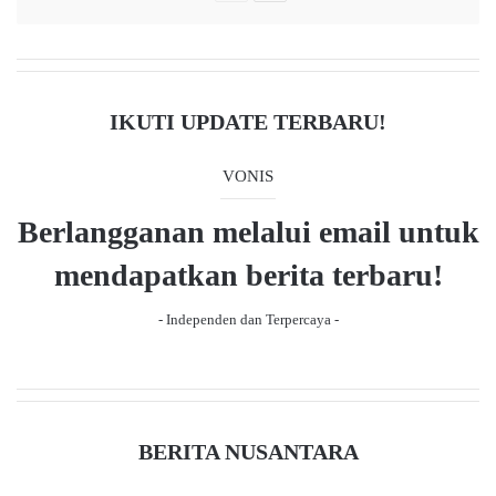
r
e
e
x
v
t
i
p
IKUTI UPDATE TERBARU!
o
a
u
g
VONIS
s
e
Berlangganan melalui email untuk
p
a
mendapatkan berita terbaru!
g
- Independen dan Terpercaya -
e
BERITA NUSANTARA