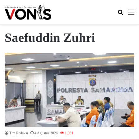
Search 
M
Saefuddin Zuhri
Tim Redaksi
4 Agustus 2026
1,031