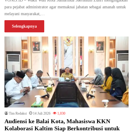
VONIS.ID – Wakil Wali Kota Samarinda Saefuddin Zuhri mengingatkan
para pejabat administrator agar memaknai jabatan sebagai amanah untuk
melayani masyarakat,…
Selengkapnya
Tim Redaksi
14 Juli 2026
1,030
Audiensi ke Balai Kota, Mahasiswa KKN
Kolaborasi Kaltim Siap Berkontribusi untuk