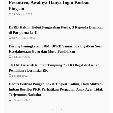
Pesantren, Awalnya Hanya Ingin Korban
Pingsan
25 Februari 2022
DPRD Kaltim Kebut Pengesahan Perda, 3 Raperda Disahkan
di Paripurna ke 41
18 November 2023
Dorong Peningkatan SDM, DPRD Samarinda Ingatkan Soal
Kesejahteraan Guru dan Mutu Pendidikan
6 Oktober 2022
TNI AL Gerebek Rumah Tampung 75 TKI Ilegal di Asahan,
Pemiliknya Berinisial RR
1 Maret 2022
Hadiri Festival Pangan Lokal Tingkat Kaltim, Hadi Mulyadi
Imbau Ibu-Ibu PKK Perhatikan Pergaulan Anak Agar Tidak
Terjerumus Narkoba
6 Agustus 2022
P
N