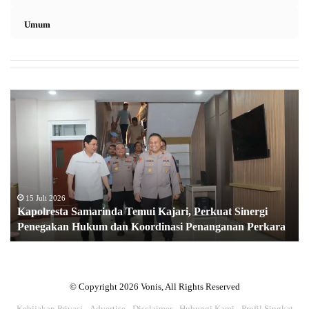
Umum
K
a
p
o
l
r
e
s
15 Juli 2026
Kapolresta Samarinda Temui Kajari, Perkuat Sinergi
t
Penegakan Hukum dan Koordinasi Penanganan Perkara
a
S
a
m
a
© Copyright 2026 Vonis, All Rights Reserved
r
Kebijakan Privasi
Advertise
Disclaimer
Hubungi Kami
Profil Singkat